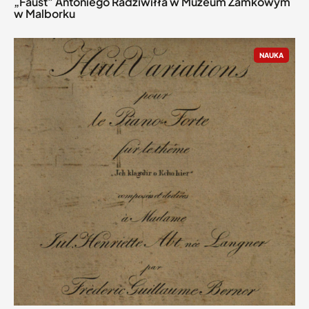
„Faust” Antoniego Radziwiłła w Muzeum Zamkowym
w Malborku
NAUKA